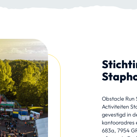
Stichti
Stapho
Obstacle Run 
Activiteiten St
gevestigd in d
kantooradres 
683a, 7954 GR 