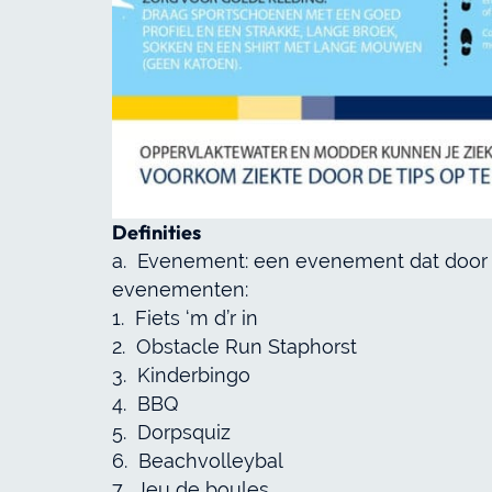
Definities
a. Evenement: een evenement dat door de
evenementen:
1. Fiets ‘m d’r in
2. Obstacle Run Staphorst
3. Kinderbingo
4. BBQ
5. Dorpsquiz
6. Beachvolleybal
7. Jeu de boules