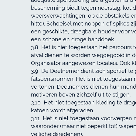
bescherming biedt tegen neerslag, koude
weersverwachtingen, op de obstakels en
hitte). Schoeisel met noppen of spikes zi
een geschikte, draagbare houder voor vo
een schone en droge handdoek.
3.8 Het is niet toegestaan het parcours 
afval dienen te worden weggegooid in d
Organisator aangewezen locaties. Ook k
3.9 De Deelnemer dient zich sportief t
fatsoensnormen. Het is niet toegestaan m
vertonen. Deelnemers dienen hun mond 
motiveren boven zichzelf uit te stijgen.
3.10 Het niet toegestaan kleding te dr
katoen wordt afgeraden.
3.11 Het is niet toegestaan voorwerpen
waaronder (maar niet beperkt tot) wapens
veiligheidsredenen).