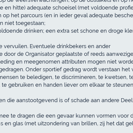
 en hitte) adequate schoeisel (met voldoende profie
 op het parcours (en in ieder geval adequate besch
jn niet toegestaan;
ldoende drinken; een extra set schone en droge kle
te vervuilen. Eventuele drinkbekers en ander
e door de Organisator geplaatste of reeds aanwezige
leding en meegenomen attributen mogen niet worden
e gedragen. Onder sportief gedrag wordt verstaan h
ensen te beledigen, te discrimineren, te kwetsen, te
te gebruiken en handen liever om elkaar te steune
agen die aanstootgevend is of schade aan andere De
 mee te dragen die een gevaar kunnen vormen voor d
 en glas (met uitzondering van brillen, zij het dat 