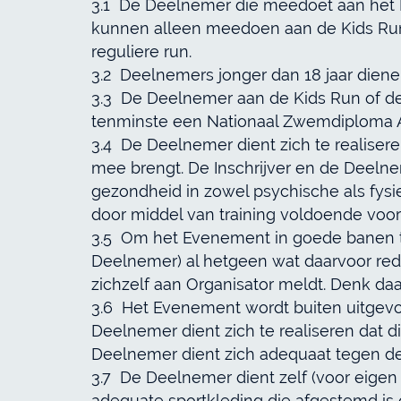
3.1 De Deelnemer die meedoet aan het Ev
kunnen alleen meedoen aan de Kids Run
reguliere run.
3.2 Deelnemers jonger dan 18 jaar die
3.3 De Deelnemer aan de Kids Run of de Ou
tenminste een Nationaal Zwemdiploma 
3.4 De Deelnemer dient zich te realiser
mee brengt. De Inschrijver en de Deelne
gezondheid in zowel psychische als fysie
door middel van training voldoende vo
3.5 Om het Evenement in goede banen te
Deelnemer) al hetgeen wat daarvoor redel
zichzelf aan Organisator meldt. Denk d
3.6 Het Evenement wordt buiten uitgevo
Deelnemer dient zich te realiseren dat di
Deelnemer dient zich adequaat tegen derg
3.7 De Deelnemer dient zelf (voor eigen 
adequate sportkleding die afgestemd is 