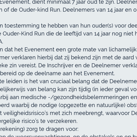
enement, dient minimaal 7 jaar oud te zijn. Deelnem
 of de Ouder-kind Run. Deelnemers van 14 jaar en
nen toestemming te hebben van hun ouder(s) voor d
der-Kind Run die de leeftijd van 14 jaar nog niet hee
A.
en dat het Evenement een grote mate van lichamelijk
mer verklaren hierbij dat zij bekend zijn met de aar
ke zin vereist. De Inschrijver en de Deelnemer verkla
orbereid op de deelname aan het Evenement.
 leiden is het van cruciaal belang dat de Deelnemer
ijkerwijs van belang kan zijn tijdig (in ieder geval 
aarbij aan medische -/gezondheidsbelemmeringen en d
erd waarbij de nodige (opgezette en natuurlijke) o
t veiligheidsrisico’s met zich meebrengt, waarvoor De
elijke risico’s te verzekeren.
rekening) zorg te dragen voor:
op de weersverwachtingen, op de obstakels en op he